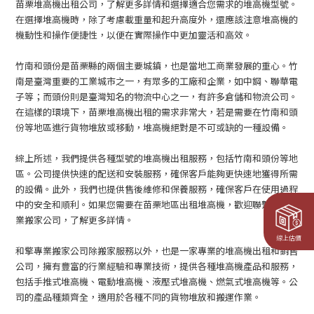
苗栗堆高機出租公司，了解更多詳情和選擇適合您需求的堆高機型號。
在選擇堆高機時，除了考慮載重量和起升高度外，還應該注意堆高機的
機動性和操作便捷性，以便在實際操作中更加靈活和高效。
竹南和頭份是苗栗縣的兩個主要城鎮，也是當地工商業發展的重心。竹
南是臺灣重要的工業城市之一，有眾多的工廠和企業，如中鋼、聯華電
子等；而頭份則是臺灣知名的物流中心之一，有許多倉儲和物流公司。
在這樣的環境下，苗栗堆高機出租的需求非常大，若是需要在竹南和頭
份等地區進行貨物堆放或移動，堆高機絕對是不可或缺的一種設備。
綜上所述，我們提供各種型號的堆高機出租服務，包括竹南和頭份等地
區。公司提供快速的配送和安裝服務，確保客戶能夠更快速地獲得所需
的設備。此外，我們也提供售後維修和保養服務，確保客戶在使用過程
中的安全和順利。如果您需要在苗栗地區出租堆高機，歡迎聯繫和擎專
業搬家公司，了解更多詳情。
線上估價
和擎專業搬家公司除搬家服務以外，也是一家專業的堆高機出租和銷售
公司，擁有豐富的行業經驗和專業技術，提供各種堆高機產品和服務，
包括手推式堆高機、電動堆高機、液壓式堆高機、燃氣式堆高機等。公
司的產品種類齊全，適用於各種不同的貨物堆放和搬運作業。