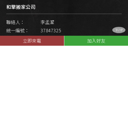
和擎搬家公司
聯絡人：
李孟潔
統一編號：
37847325
TOP
聯絡電話 :
0970-777-797
立即來電
加入好友
聯絡信箱：
a0975777797@gmail.com
新竹搬家公司
地址：
新竹市和平路219巷52號1樓
苗栗二手傢具
地址：
苗栗縣竹南鎮大營路137號（二手傢俱）